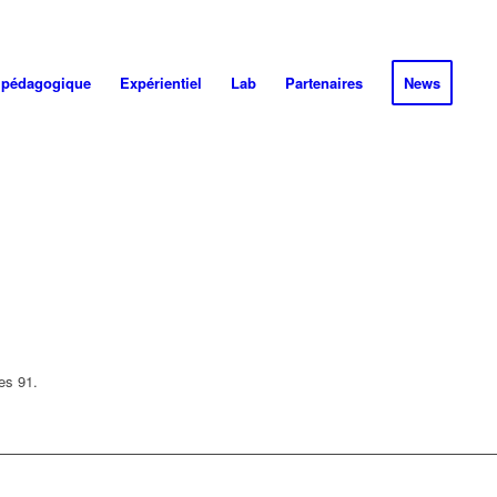
 pédagogique
Expérientiel
Lab
Partenaires
News
es 91.