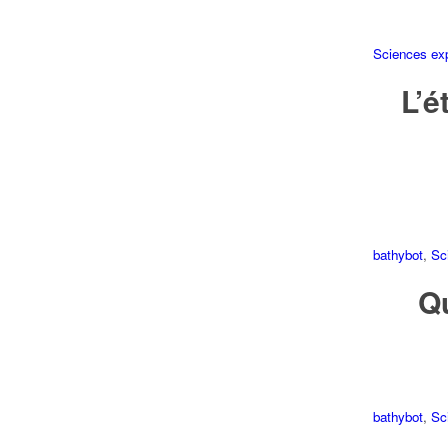
Sciences ex
L’é
bathybot
,
Sc
Qu
bathybot
,
Sc