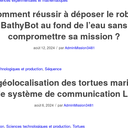
iences expérimentales et mathématiques
mment réussir à déposer le ro
BathyBot au fond de l’eau sans
compromettre sa mission ?
/
août 12, 2024
par
AdminMission3481
hnologiques et production
,
Séquence
géolocalisation des tortues mar
 le système de communication 
/
août 6, 2024
par
AdminMission3481
ion
,
Sciences technologiques et production
,
Tortues