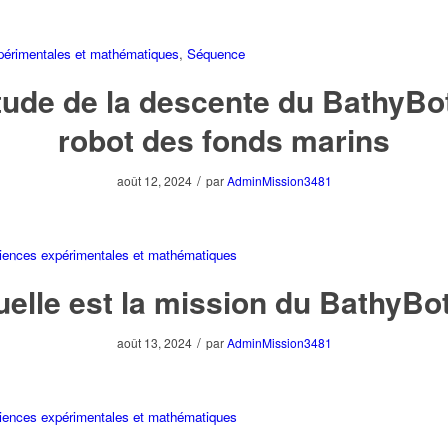
périmentales et mathématiques
,
Séquence
tude de la descente du BathyBot
robot des fonds marins
/
août 12, 2024
par
AdminMission3481
iences expérimentales et mathématiques
elle est la mission du BathyBo
/
août 13, 2024
par
AdminMission3481
iences expérimentales et mathématiques