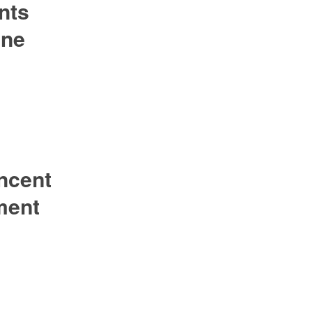
nts
gne
encent
ment