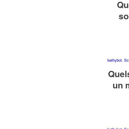
Que
so
bathybot
,
Sc
Quels
un 