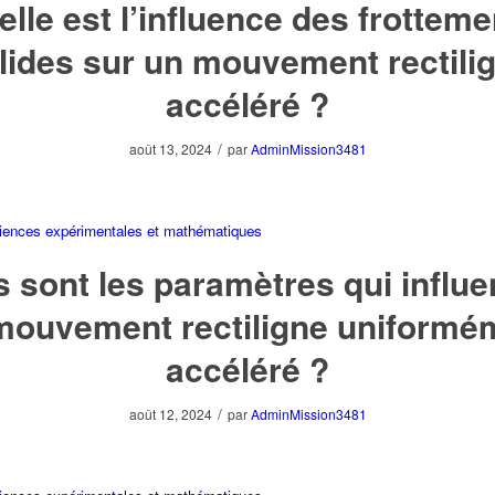
lle est l’influence des frotteme
lides sur un mouvement rectili
accéléré ?
/
août 13, 2024
par
AdminMission3481
iences expérimentales et mathématiques
 sont les paramètres qui influ
mouvement rectiligne uniformé
accéléré ?
/
août 12, 2024
par
AdminMission3481