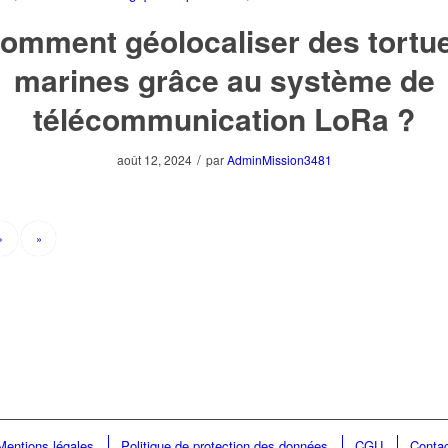
omment géolocaliser des tortu
marines grâce au système de
télécommunication LoRa ?
/
août 12, 2024
par
AdminMission3481
›
»
Mentions légales
Politique de protection des données
CGU
Conta