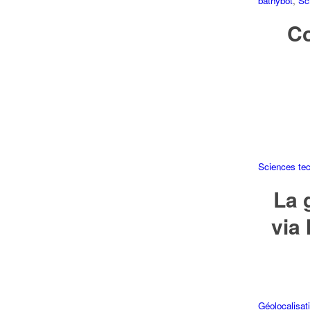
bathybot
,
Sc
Co
Sciences tec
La 
via
Géolocalisat