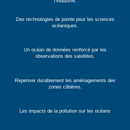
l’industrie.
EXPLORATION
Des technologies de pointe pour les sciences
océaniques.
OBSERVATION
Un océan de données renforcé par les
observations des satellites.
ZONE LITTORALE ET TRAIT DE
Repenser durablement les aménagements des
CÔTE
zones côtières.
POLLUTION DES EAUX
Les impacts de la pollution sur les océans