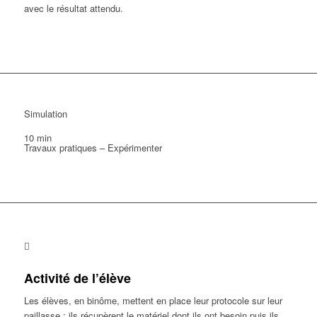
avec le résultat attendu.
Simulation
10 min
Travaux pratiques – Expérimenter
Activité de l’élève
Les élèves, en binôme, mettent en place leur protocole sur leur
paillasse : ils récupèrent le matériel dont ils ont besoin puis ils