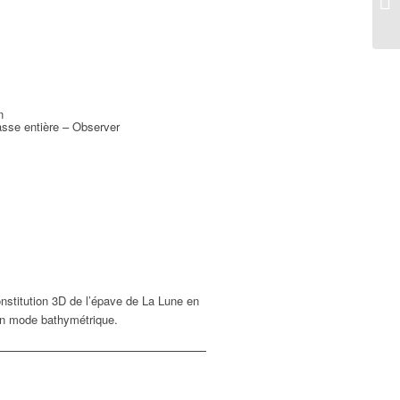
n
asse entière – Observer
onstitution 3D de l’épave de La Lune en
 en mode bathymétrique.