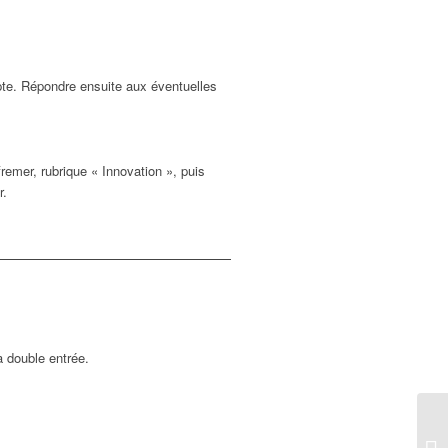
mpte. Répondre ensuite aux éventuelles
fremer, rubrique « Innovation », puis
r.
à double entrée.