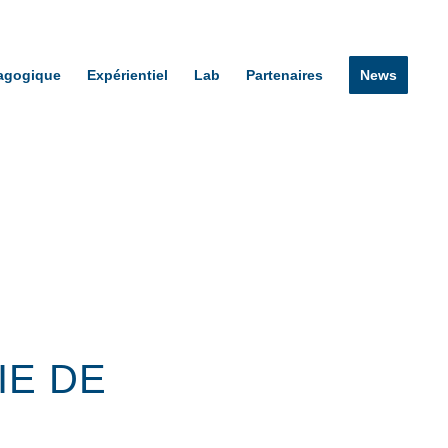
agogique
Expérientiel
Lab
Partenaires
News
IE DE